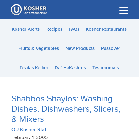
Please
note:
This
website
Kosher Alerts
Recipes
FAQs
Kosher Restaurants
includes
an
Fruits & Vegetables
New Products
Passover
accessibility
system.
Tevilas Keilim
Daf HaKashrus
Testimonials
Shabbos Shaylos: Washing
Dishes, Dishwashers, Slicers,
& Mixers
OU Kosher Staff
February 1, 2005