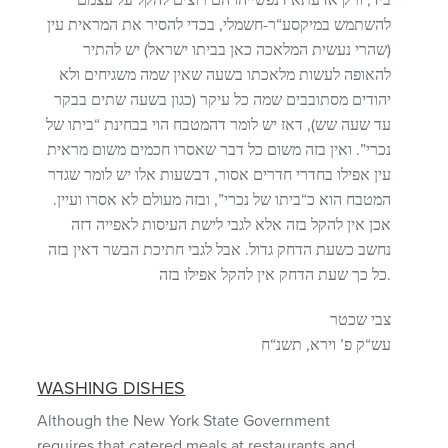
להשתמש במיקסע“ר-חשמלי, בכדי להסיר את המראית עין
(שהרי נעשית המלאכה כאן בביתו ישראל) יש להתיר
להאופה לעשות מלאכתו בשעה שאין שמה משגיחים ולא
יהודים מסתובבים שמה כל עיקר (כגון בשעה שתים בבקר
עד שעה שש), דאז יש לומר דהמטבח הוי בבחינת “ביתו של
נכרי”. ואין בזה משום כל דבר שאסרו חכמים משום מראית
עין אפילו בחדרי חדרים אסור, דבשעות אלו יש לומר שגדר
המטבח הוא כ“ביתו של נכרי”, ובזה מעולם לא אסרו ועיין.
אכן אין להקל בזה אלא לגבי לישת העיסות לאפייה דזה
נחשב כשעת הדחק גדול. אבל לגבי חתיכת הבשר דאין בזה
כל כך שעת הדחק אין להקל אפילו בזה.
צבי שכטר
עש“ק פ’ וירא, תשנ“ח
WASHING
DISHES
Although the New York State Government
requires that catered meals at restaurants and