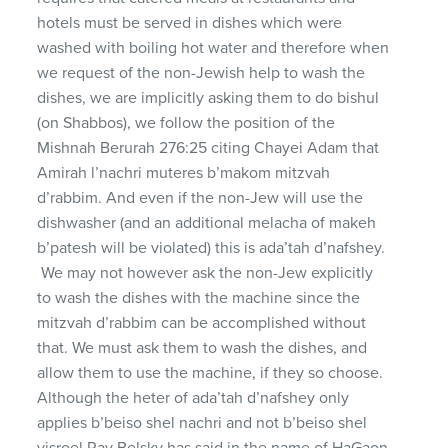
hotels must be served in dishes which were
washed with boiling hot water and therefore when
we request of the non-Jewish help to wash the
dishes, we are implicitly asking them to do bishul
(on Shabbos), we follow the position of the
Mishnah Berurah 276:25 citing Chayei Adam that
Amirah l’nachri muteres b’makom mitzvah
d’rabbim. And even if the non-Jew will use the
dishwasher (and an additional melacha of makeh
b’patesh will be violated) this is ada’tah d’nafshey.
We may not however ask the non-Jew explicitly
to wash the dishes with the machine since the
mitzvah d’rabbim can be accomplished without
that. We must ask them to wash the dishes, and
allow them to use the machine, if they so choose.
Although the heter of ada’tah d’nafshey only
applies b’beiso shel nachri and not b’beiso shel
yisroel Rav Belsky has said in the name of HaGaon