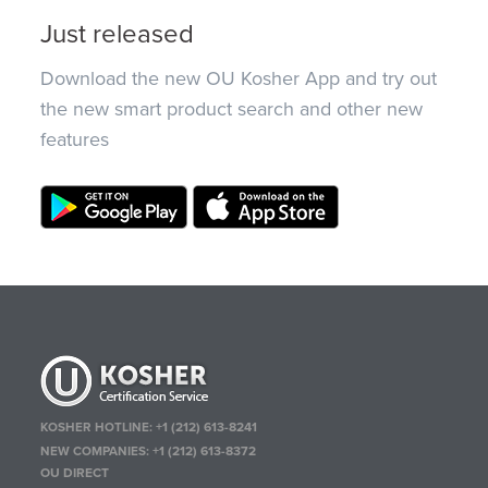
Just released
Download the new OU Kosher App and try out
the new smart product search and other new
features
KOSHER HOTLINE:
+1 (212) 613-8241
NEW COMPANIES:
+1 (212) 613-8372
OU DIRECT