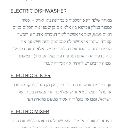
ELECTRIC
DISHWASHER
מאחר שלפי דינא דמלכותא במדינת נוא יארק – אסור
למכור במלון (וכיוצא בו) אלא אם כן שטפו את הכלים במים
חמים ממש, שוב אי אפשר לומר דעכו“ם אדעתא דנפשי’
קעביד, שהרי אי אפשר לנו להסתפק במה שישטוף את
הכלים בצונן – והוא אמירה לנכרי ממש. אלא נראה דמקילין
בזה כדעת החיי אדם (על פי דעת בעל העיטור) דבמקום
מצוה דרבים יש להתיר אף אמירה לנכרי.
ELECTRIC
SLICER
אף דקיימת אפשרות לחתוך ביד, אין מן הנכון להקל מטעם
אדעתי’ דנפשי’, מאחר שהמלאכה הרי נעשית בביתו של
ישראל, ומבואר בגמ’ דזה אסור מטעם מראית העין.
ELECTRIC
MIXER
והיכא דהאופים אומרים שאפשר להם באמת ללוש את הכל
ביד, ורק אדעתא דנפשייהו הם רוצים להקל על עצמם