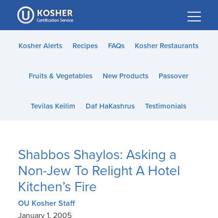
Please
note:
This
website
Kosher Alerts
Recipes
FAQs
Kosher Restaurants
includes
an
Fruits & Vegetables
New Products
Passover
accessibility
system.
Tevilas Keilim
Daf HaKashrus
Testimonials
Shabbos Shaylos: Asking a
Non-Jew To Relight A Hotel
Kitchen’s Fire
OU Kosher Staff
January 1, 2005