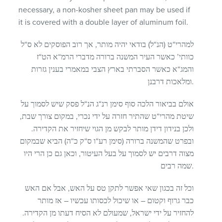
necessary, a non-kosher sheet pan may be used if
it is covered with a double layer of aluminum foil.
למהרי“ט (הנ“ל) בודאי יהיה מותר, אך רוב הפוסקים לא ס“ל
כוותי’ כאשר העיר המשנה ברורה מדברי הרמ“א הט“ז
והמג“א כאשר הסברתי בארץ הצבי במאמרי בענין גזרות
ומלאכות דרבנן.
אולם בביאור הלכה סוף סימן רנ“ג הנ“ל פסק שיש לסמוך על
שיטת מהרי“ט שהתיר חזרה על ידי נכרי, במקום צורך שבת,
ולכן בנידון דידן מותר לבקש מן הגוי שיחזיר את הקדירה.
ובפרט שהמשנה ברורה (סימן רע“ו ס“ק כ“ה) הביא שבמקום
מצוה דרבים יש לסמוך על בעל העיטור, וכאן גם כן הרי היו
שמה רבים.
וכל זה בכגון שאי אפשר לתקן טס על האש, אבל אם האש
כבר גרוף וקטום – או שיכול לכסותו עכשיו – אז מותר
להחזיר על ידי ישראל, שמעולם לא הסיח דעתו מן הקדירה.