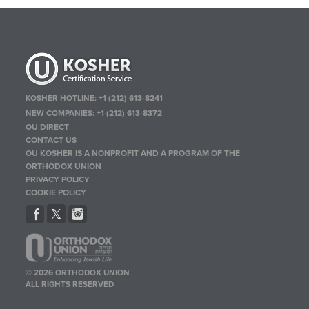
KOSHER HOTLINE:
+1 (212) 613-8241
NEW COMPANIES:
+1 (212) 613-8372
OU DIRECT
CONTACT US
OU KOSHER IS A NONPROFIT AND A PROGRAM OF THE
ORTHODOX UNION
PRIVACY POLICY
COOKIE POLICY
© 2026 ORTHODOX UNION
ALL RIGHTS RESERVED