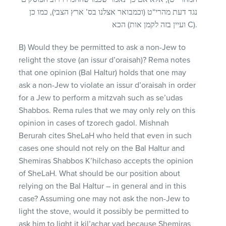
נגד דעת מהרי“ט (וכמבואר אצלנו בס’ ארץ הצבי), כמו כן
הכא (ועיין בזה לקמן אות C).
B) Would they be permitted to ask a non-Jew to
relight the stove (an issur d’oraisah)? Rema notes
that one opinion (Bal HaItur) holds that one may
ask a non-Jew to violate an issur d’oraisah in order
for a Jew to perform a mitzvah such as se’udas
Shabbos. Rema rules that we may only rely on this
opinion in cases of tzorech gadol. Mishnah
Berurah cites SheLaH who held that even in such
cases one should not rely on the Bal HaItur and
Shemiras Shabbos K’hilchaso accepts the opinion
of SheLaH. What should be our position about
relying on the Bal HaItur – in general and in this
case? Assuming one may not ask the non-Jew to
light the stove, would it possibly be permitted to
ask him to light it kil’achar yad because Shemiras