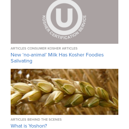
ARTICLES
CONSUMER KOSHER ARTICLES
New ‘no-animal’ Milk Has Kosher Foodies
Salivating
ARTICLES
BEHIND THE SCENES
What is Yoshon?