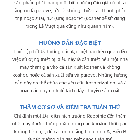
sản phẩm phải mang một biểu tượng đơn giản (chỉ ra
rằng nó là pareve, tức là không chứa các thành phần
thịt hoặc sữa), "D" (sữa) hoặc "P" (Kosher để sử dụng
trong Lễ Vượt qua cũng như quanh năm).
HƯỚNG DẪN ĐẶC BIỆT
Thiết lập bất kỳ hướng dẫn đặc biệt nào liên quan đến
việc sử dụng thiết bị, điều này là cần thiết nếu một nhà
máy tham gia vào cả sản xuất kosher và không
kosher, hoặc cả sản xuất sữa và pareve. Những hướng
dẫn này có thể chứa các yêu cầu kosherization, và /
hoặc các quy định để tách dây chuyền sản xuất.
THĂM CƠ SỞ VÀ KIỂM TRA TUÂN THỦ
Chỉ định một Đại diện hiện trường Rabbinic đến thăm
nhà máy được chứng nhận trong các khoảng thời gian
không liên tục, để xác minh rằng Lịch trình A, Biểu B
và các hướng dẫn đặc biệt được tuân thủ.