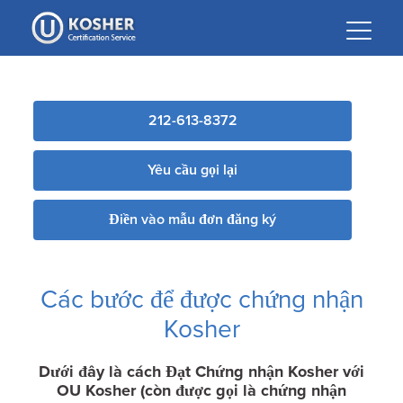
Please
note:
This
website
includes
212-613-8372
an
accessibility
system.
Yêu cầu gọi lại
Điền vào mẫu đơn đăng ký
Các bước để được chứng nhận
Kosher
Dưới đây là cách Đạt Chứng nhận Kosher với
OU Kosher (còn được gọi là chứng nhận