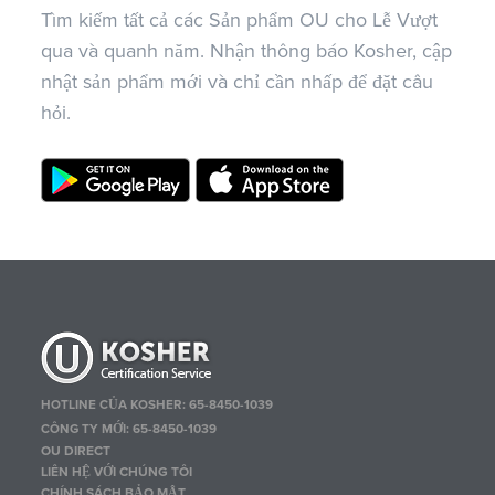
Tìm kiếm tất cả các Sản phẩm OU cho Lễ Vượt
qua và quanh năm. Nhận thông báo Kosher, cập
nhật sản phẩm mới và chỉ cần nhấp để đặt câu
hỏi.
HOTLINE CỦA KOSHER: 65-8450-1039
CÔNG TY MỚI: 65-8450-1039
OU DIRECT
LIÊN HỆ VỚI CHÚNG TÔI
CHÍNH SÁCH BẢO MẬT