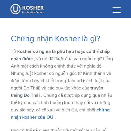
Please
note:
This
website
includes
Chứng nhận Kosher là gì?
an
accessibility
Từ
kosher có nghĩa là phù hợp hoặc có thể chấp
system.
nhận được
, và nó đã được đưa vào ngôn ngữ tiếng
Anh một cách không chính thức với nghĩa đó.
Nhưng luật kosher có nguồn gốc từ Kinh thánh và
được trình bày chi tiết trong Talmud (sách luật của
người Do Thái) và các quy tắc khác của
truyền
thống Do Thái
. Chúng đã được áp dụng qua nhiều
thế kỷ cho các tình huống luôn thay đổi và những
quy tắc này, cả cổ xưa và hiện đại, chi phối
chứng
nhận kosher của OU
.
Bạn có thể đã quen thuộc với một số yêu cầu nổi