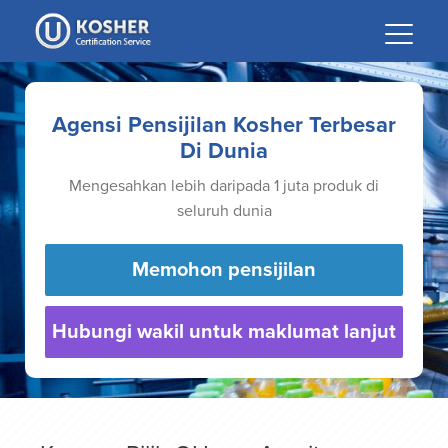
Please
note:
This
website
includes
Agensi Pensijilan Kosher Terbesar
an
Di Dunia
accessibility
Mengesahkan lebih daripada 1 juta produk di
system.
seluruh dunia
Memohon pensijilan
Hubungi wakil untuk maklumat lanjut