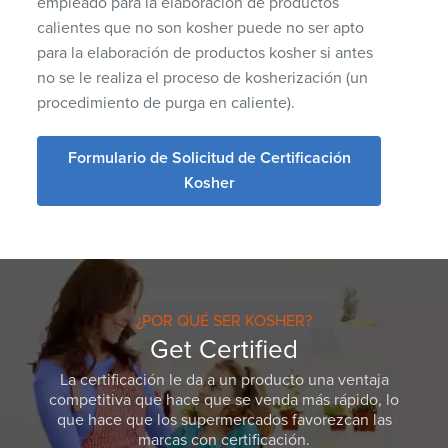
empleado para la elaboración de productos
calientes que no son kosher puede no ser apto
para la elaboración de productos kosher si antes
no se le realiza el proceso de kosherización (un
procedimiento de purga en caliente).
Formulario de Solicitud de Certificación
Kosher
¿POR QUÉ SER KOSHER?
Get Certified
La certificación le da a un producto una ventaja
competitiva que hace que se venda más rápido, lo
que hace que los supermercados favorezcan las
marcas con certificación.