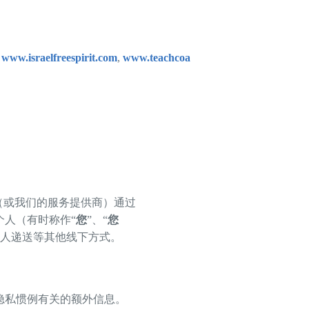
,
www.israelfreespirit.com
,
www.teachcoalition.org
,
www.yachad.o
（或我们的服务提供商）通过
个人（有时称作“
您
”、“
您
个人递送等其他线下方式。
隐私惯例有关的额外信息。