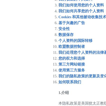
visual
我们如何使用您的个人资料
disabilities
我们如何共享您的个人资料
who
Cookies 和其他被动收集技
are
基于兴趣的广告
using
安全性
a
数据保存
screen
个人资料的国际转移
reader;
欧盟数据控制者
Press
我们处理您个人资料的法律
Control-
您的权力和选择
F10
第三方网站链接
to
使用第三方服务
open
我们的隐私政策的更新及变
an
如何联系我们
accessibility
menu.
1.
介绍
本隐私政策是美国犹太正教