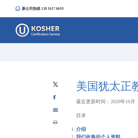
Please
新公司热线 138 1617 6619
note:
This
website
includes
an
accessibility
system.
Press
Control-
F11
美国犹太正
to
adjust
最近更新时间：2020年10月
the
website
目录
to
people
介绍
with
我们收集的个人资料