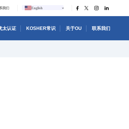
|
|
系我们
English
Português
中文
Bahasa Indonesia
R犹太认证
KOSHER常识
关于OU
联系我们
日本語
한국어
Bahasa Melayu
Español
Italiano
Français
Filipino
ไทย
Tiếng Việt
Türkçe
हिन्दी