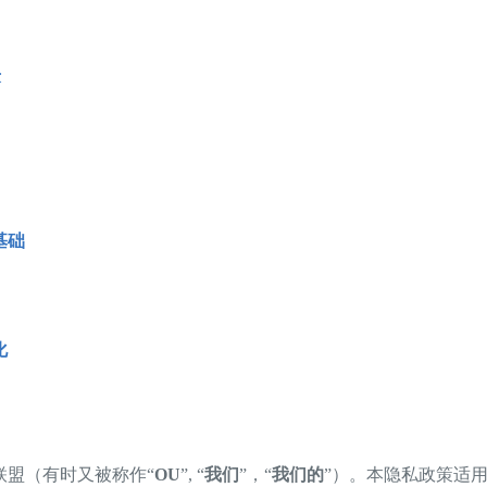
术
基础
化
联盟（有时又被称作“
OU
”, “
我们
”，“
我们的
”）。本隐私政策适