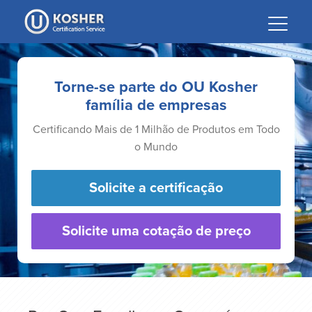
Please
note:
This
website
includes
Torne-se parte do OU Kosher
an
família de empresas
accessibility
Certificando Mais de 1 Milhão de Produtos em Todo
system.
o Mundo
Solicite a certificação
Solicite uma cotação de preço