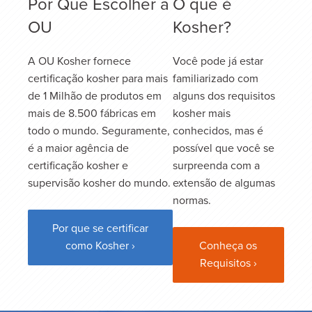
Por Que Escolher a
O que é
OU
Kosher?
A OU Kosher fornece
Você pode já estar
certificação kosher para mais
familiarizado com
de 1 Milhão de produtos em
alguns dos requisitos
mais de 8.500 fábricas em
kosher mais
todo o mundo. Seguramente,
conhecidos, mas é
é a maior agência de
possível que você se
certificação kosher e
surpreenda com a
supervisão kosher do mundo.
extensão de algumas
normas.
Por que se certificar
como Kosher ›
Conheça os
Requisitos ›