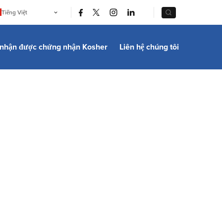
|
|
Tiếng Việt
English
Português
中文
 nhận được chứng nhận Kosher
Liên hệ chúng tôi
Bahasa Indonesia
日本語
한국어
Bahasa Melayu
Español
Italiano
Français
Filipino
ไทย
Türkçe
हिन्दी