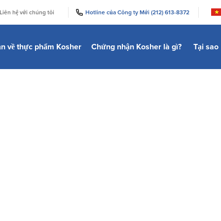
|
|
Liên hệ với chúng tôi
Hotline của Công ty Mới (212) 613-8372
ản về thực phẩm Kosher
Chứng nhận Kosher là gì?
Tại sao