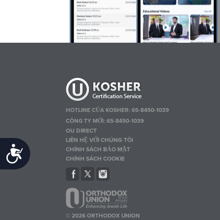
HOTLINE CỦA KOSHER: 65-8450-1039
CÔNG TY MỚI: 65-8450-1039
OU DIRECT
LIÊN HỆ VỚI CHÚNG TÔI
Accessibility
CHÍNH SÁCH BẢO MẬT
CHÍNH SÁCH COOKIE
© 2026 ORTHODOX UNION