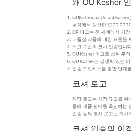
왜 OU Koshe
visual
disabilities
OU(Orthodox Union) 
who
공장에서 생산한 1,200,00
are
OR 마크는 전 세계에서 가장
using
고품질 식품에 대한 표준을 
a
최고 수준의 코셔 인증입니다
screen
OU Kosher 마크로 섭취 
reader;
OU Kosher는 경쟁력 있는
Press
인증 프로세스를 통한 단계별
Control-
F10
코셔 로고
to
open
an
해당 로고는 시장 규모를 확
accessibility
통해 제품 판매를 촉진하는 
menu.
인증 등의 코셔 로고는 회사
코셔 인증의 이