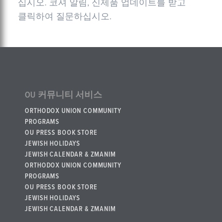
십시오. 코셔 알림, 신제품 업데이트를 받고
클릭하여 질문하십시오.
OU 커뮤니티 서비스
ORTHODOX UNION COMMUNITY
PROGRAMS
OU PRESS BOOK STORE
JEWISH HOLIDAYS
JEWISH CALENDAR & ZMANIM
ORTHODOX UNION COMMUNITY
PROGRAMS
OU PRESS BOOK STORE
JEWISH HOLIDAYS
JEWISH CALENDAR & ZMANIM