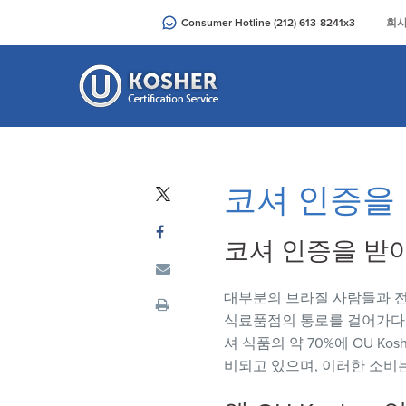
Please
|
Consumer Hotline (212) 613-8241x3
회사
note:
This
website
includes
an
accessibility
system.
코셔 인증을
Press
Control-
F11
코셔 인증을 받
to
adjust
대부분의 브라질 사람들과 전
the
식료품점의 통로를 걸어가다 
website
셔 식품의 약 70%에 OU Ko
to
비되고 있으며, 이러한 소
people
with