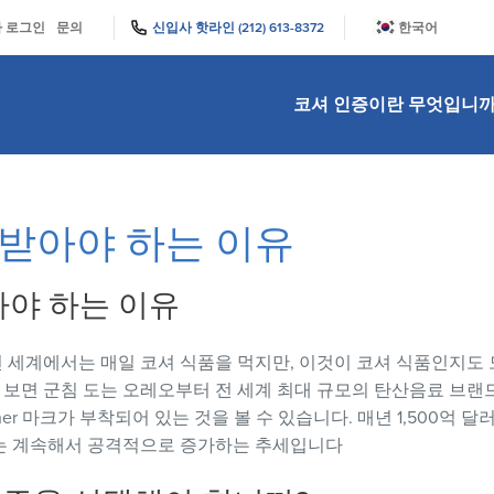
|
|
 로그인
문의
신입사 핫라인 (212) 613-8372
한국어
English
Português
中文
코셔 인증이란 무엇입니까
Bahasa Indones
日本語
Bahasa Melayu
Español
Italiano
Français
 받아야 하는 이유
Filipino
ไทย
Tiếng Việt
아야 하는 이유
Türkçe
हिन्दी
 세계에서는 매일 코셔 식품을 먹지만, 이것이 코셔 식품인지도 
보면 군침 도는 오레오부터 전 세계 최대 규모의 탄산음료 브랜
sher 마크가 부착되어 있는 것을 볼 수 있습니다. 매년 1,500억 
비는 계속해서 공격적으로 증가하는 추세입니다