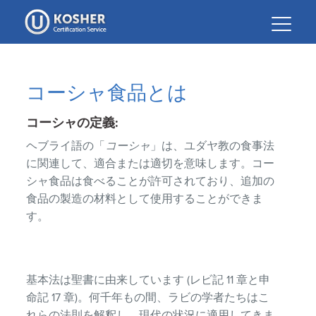
Please
note:
This
website
includes
コーシャ食品とは
an
accessibility
コーシャの定義:
system.
ヘブライ語の「
コーシャ
」は、ユダヤ教の食事法
に関連して、適合または適切を意味します。コー
シャ食品は食べることが許可されており、追加の
食品の製造の材料として使用することができま
す。
基本法は聖書に由来しています (レビ記 11 章と申
命記 17 章)。何千年もの間、ラビの学者たちはこ
れらの法則を解釈し、現代の状況に適用してきま