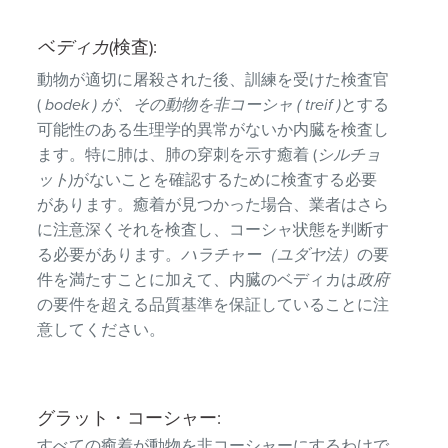
ベディカ
(検査):
動物が適切に屠殺された後、訓練を受けた検査官
(
bodek ) が、その動物を非コーシャ ( treif )
とする
可能性のある生理学的異常がないか内臓を検査し
ます。特に肺は、肺の穿刺を示す癒着 (
シルチョ
ット)
がないことを確認するために検査する必要
があります。癒着が見つかった場合、業者はさら
に注意深くそれを検査し、コーシャ状態を判断す
る必要があります。
ハラチャー（ユダヤ法）
の要
件を満たすことに加えて、内臓のベディカは
政府
の要件を超える品質基準を保証していることに注
意してください。
グラット・コーシャー:
すべての癒着が動物を非コーシャーにするわけで