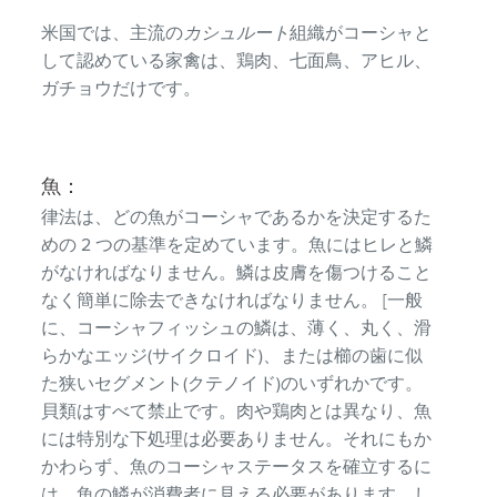
米国では、主流の
カシュルート
組織がコーシャと
して認めている家禽は、鶏肉、七面鳥、アヒル、
ガチョウだけです。
魚：
律法は、どの魚がコーシャであるかを決定するた
めの 2 つの基準を定めています。魚にはヒレと鱗
がなければなりません。鱗は皮膚を傷つけること
なく簡単に除去できなければなりません。 [一般
に、コーシャフィッシュの鱗は、薄く、丸く、滑
らかなエッジ(サイクロイド)、または櫛の歯に似
た狭いセグメント(クテノイド)のいずれかです。
貝類はすべて禁止です。肉や鶏肉とは異なり、魚
には特別な下処理は必要ありません。それにもか
かわらず、魚のコーシャステータスを確立するに
は、魚の鱗が消費者に見える必要があります。し