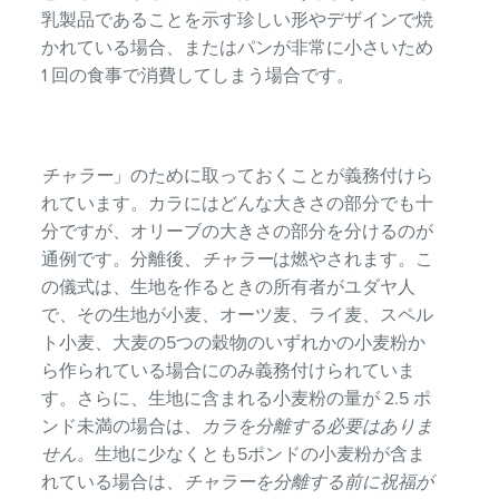
乳製品であることを示す珍しい形やデザインで焼
かれている場合、またはパンが非常に小さいため
1 回の食事で消費してしまう場合です。
チャラー
」のために取っておくことが義務付けら
れています。カラにはどんな大きさの部分でも十
分ですが、オリーブの大きさの部分を分けるのが
通例です。分離後、
チャラー
は燃やされます。こ
の儀式は、生地を作るときの所有者がユダヤ人
で、その生地が小麦、オーツ麦、ライ麦、スペル
ト小麦、大麦の5つの穀物のいずれかの小麦粉か
ら作られている場合にのみ義務付けられていま
す。さらに、生地に含まれる小麦粉の量が 2.5 ポ
ンド未満の場合は、
カラを分離する必要はありま
せん。
生地に少なくとも5ポンドの小麦粉が含ま
れている場合は、
チャラーを分離する前に祝福が