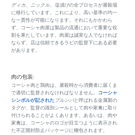
ディカ
、
ニックル、塩漬け
の全プロセスが屠殺場
に移行しています。これにより、高い基準の均一
な一貫性が可能になります。それにもかかわら
ず、コーシャ肉屋は製品の流通において重要な役
割を果たしています。肉屋は誠実な人でなければ
ならず、店は信頼できるラビの監督下にある必要
があります。
肉の包装:
コーシャ肉と鶏肉は、屠殺時から消費者に届くま
で適切に監督されなければなりません。
コーシャ
シンボルが記された
プルンバ
と呼ばれる金属製の
タグが、監督の識別シールとして肉や家禽に取り
付けられることがよくあります。あるいは、肉や
家禽は、コーシャのロゴが目立つように表示され
た不正開封防止パッケージに梱包されます。