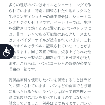
多くの種類のパンはオイルとショートニングで作
られています。特別に調製された生地ミックスと
生地コンディショナーの基本成分は、ショートニ
ングとジグリセリドです。ベーカリーでは、生地
を発酵させて焼くために置かれるパンやトラフに
は、非コーシャである可能性のあるグリースまた
はディバイダーオイルが塗布されています。これ
らのオイルはラベルに記載されていないことがよ
Accessibility
くあります。同じ装置で調理、焼き上げられた他
の非コーシャ製品にも問題が生じる可能性があり
ます。これらは、パンにコーシャの監視が必要な
理由の一部です。
乳製品原料を使用したパンを製造することはラビ
的に禁止されています。パンはどの食事でも頻繁
に食べられるため、ラビたちは誤って肉料理と一
緒に乳製品のパンを食べてしまうのではないかと
懸念していました。例外は 2 つあります。パンが